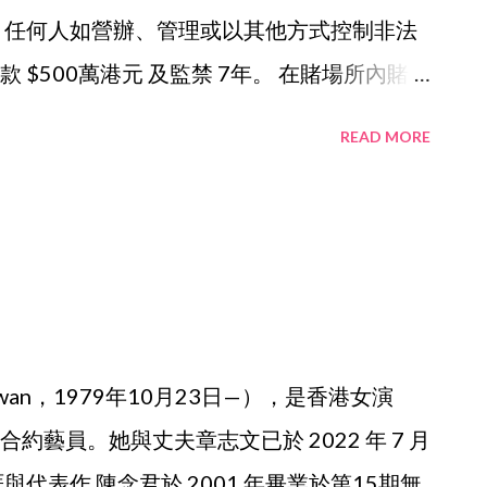
易法》。 範圍擴展：除了傳統的外幣及實體
：任何人如營辦、管理或以其他方式控制非法
了《外匯交易法》修正案，將加密貨幣（如
$500萬港元 及監禁 7年。 在賭場所內賭
入了外匯當局的管理與申報體系之中。 罰
，一經定罪，最高可被判罰款 $3萬元 及監
READ MORE
反外匯交易程序，將會面臨嚴厲的刑事與罰
執法人員在行動中檢獲的賭資、賭具（如百家樂
被依法充公與沒收。 ⚠️ 執法行動與風險提
區特別職務隊）會定期展開代號如「蓄勢」等
宅或商業單位。非法賭檔通常存在以下極高
經常根據情報進行破門攻堅，現場所有主持、
雙程證人士）均會當場被捕。 刑事留有案
m Kwan，1979年10月23日—），是香港女演
刑事案底，嚴重影響未來求職、移民及信用
約藝員。她與丈夫章志文已於 2022 年 7 月
場所多由不法份子或黑幫在背後操縱，往往伴
代表作 陳念君於 2001 年畢業於第15期無